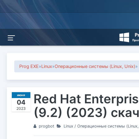
Prog EXE
»
Linux
»
Операционные системы (Linux, Unix)
»
Red Hat Enterpri
июня
04
(9.2) (2023) ска
2023
progbot
Linux
/
Операционные системы (Linux, 