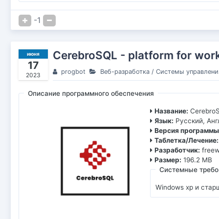
-1
CerebroSQL - platform for wor
июня
17
progbot
Веб-разработка
/
Системы управлени
2023
Описание программного обеспечения
Название:
CerebroS
Язык:
Русский, Анг
Версия программы
Таблетка/Лечение:
Разработчик:
free
Размер:
196.2 MB
Системные требо
Windows xp и стар