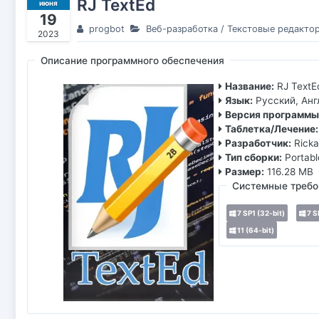
RJ TextEd
июня
19
progbot
Веб-разработка
/
Текстовые редакто
2023
Описание программного обеспечения
Название:
RJ TextE
Язык:
Русский, Анг
Версия программы
Таблетка/Лечение:
Разработчик:
Rick
Тип сборки:
Portabl
Размер:
116.28 MB
Системные требо
7 SP1 (32-bit)
7 S
11 (64-bit)