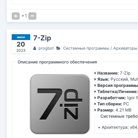
+1
7-Zip
июня
20
progbot
Системные программы
/
Архиваторы
2023
Описание программного обеспечения
Название:
7-Zip
Язык:
Русский, Mult
Версия программы
Таблетка/Лечение:
Разработчик:
Igor 
Тип сборки:
PC
Размер:
4.21 MB
Системные требо
• Архитектура: x64