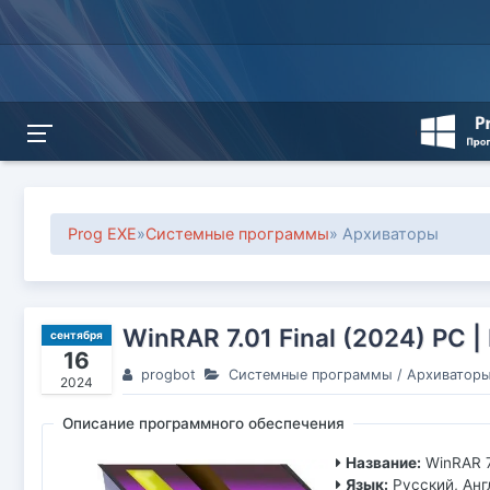
Prog EXE
»
Системные программы
» Архиваторы
WinRAR 7.01 Final (2024) РС |
сентября
16
progbot
Системные программы
/
Архиватор
2024
Описание программного обеспечения
Название:
WinRAR 7
Язык:
Русский, Анг