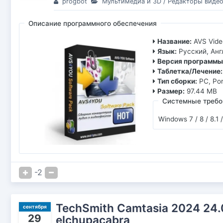
progbot
Мультимедиа и 3D
/
Редакторы виде
Описание программного обеспечения
Название:
AVS Vide
Язык:
Русский, Анг
Версия программы
Таблетка/Лечение:
Тип сборки:
PC, Po
Размер:
97.44 MB
Системные требо
Windows 7 / 8 / 8.1 
-2
TechSmith Camtasia 2024 24.0
сентября
29
elchupacabra