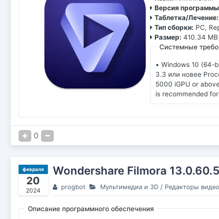
Версия программы
Таблетка/Лечение:
Тип сборки:
PC, Re
Размер:
410.34 MB
Системные требо
• Windows 10 (64-b
3.3 или новее Proce
5000 iGPU or abov
is recommended for
0
Wondershare Filmora 13.0.60.
февраля
20
progbot
Мультимедиа и 3D
/
Редакторы виде
2024
Описание программного обеспечения