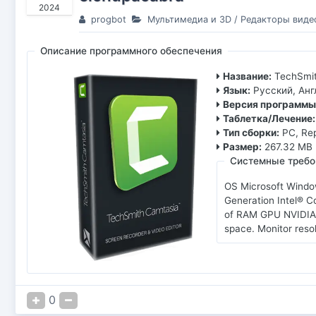
2024
progbot
Мультимедиа и 3D
/
Редакторы виде
Описание программного обеспечения
Название:
TechSmit
Язык:
Русский, Ан
Версия программы
Таблетка/Лечение:
Тип сборки:
PC, Re
Размер:
267.32 MB
Системные требо
OS Microsoft Window
Generation Intel® 
of RAM GPU NVIDIA G
space. Monitor reso
0