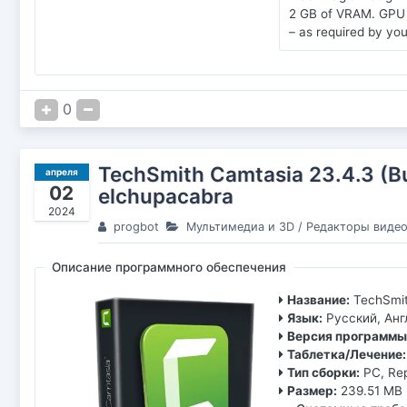
2 GB of VRAM. GPU 
– as required by yo
0
TechSmith Camtasia 23.4.3 (Bu
апреля
02
elchupacabra
2024
progbot
Мультимедиа и 3D
/
Редакторы виде
Описание программного обеспечения
Название:
TechSmit
Язык:
Русский, Ан
Версия программы
Таблетка/Лечение:
Тип сборки:
PC, Re
Размер:
239.51 MB