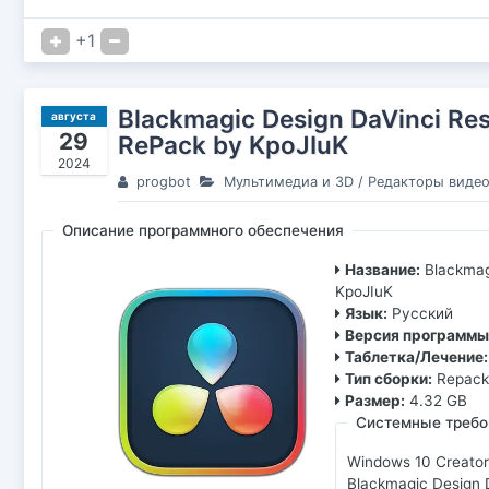
+1
Blackmagic Design DaVinci Reso
августа
29
RePack by KpoJIuK
2024
progbot
Мультимедиа и 3D
/
Редакторы виде
Описание программного обеспечения
Название:
Blackmag
KpoJIuK
Язык:
Русский
Версия программы
Таблетка/Лечение:
Тип сборки:
Repac
Размер:
4.32 GB
Системные требо
Windows 10 Creator
Blackmagic Design D