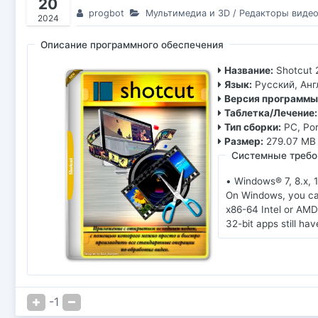
20
progbot
Мультимедиа и 3D
/
Редакторы виде
2024
Описание программного обеспечения
Название:
Shotcut 
Язык:
Русский, Анг
Версия программы
Таблетка/Лечение:
Тип сборки:
PC, Por
Размер:
279.07 MB
Системные требо
• Windows® 7, 8.х, 
On Windows, you can
x86-64 Intel or AMD;
32-bit apps still hav
-1