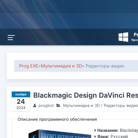
Prog EXE
»
Мультимедиа и 3D
» Редакторы видео
Blackmagic Design DaVinci Res
ноября
24
progbot
Мультимедиа и 3D
/
Редакторы виде
2024
Описание программного обеспечения
Название:
Blackmag
Язык:
Русский