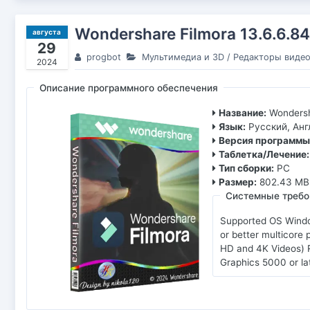
Wondershare Filmora 13.6.6.8
августа
29
progbot
Мультимедиа и 3D
/
Редакторы виде
2024
Описание программного обеспечения
Название:
Wondersh
Язык:
Русский, Анг
Версия программы
Таблетка/Лечение:
Тип сборки:
PC
Размер:
802.43 MB
Системные требо
Supported OS Windo
or better multicore
HD and 4K Videos) 
Graphics 5000 or la