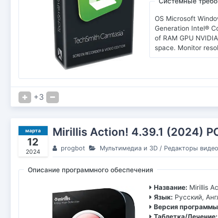
Системные требо
OS Microsoft Window
Generation Intel® 
of RAM GPU NVIDIA G
space. Monitor reso
+3
Mirillis Action! 4.39.1 (2024) 
марта
12
progbot
Мультимедиа и 3D
/
Редакторы виде
2024
Описание программного обеспечения
Название:
Mirillis 
Язык:
Русский, Ан
Версия программы
Таблетка/Лечение: