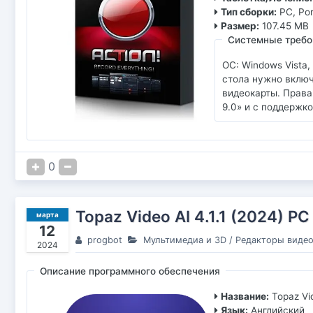
Тип сборки:
PC, Po
Размер:
107.45 MB
Системные требо
ОС: Windows Vista,
стола нужно включ
видеокарты. Права
9.0» и с поддержк
0
Topaz Video AI 4.1.1 (2024) PC
марта
12
progbot
Мультимедиа и 3D
/
Редакторы виде
2024
Описание программного обеспечения
Название:
Topaz Vi
Язык:
Английский