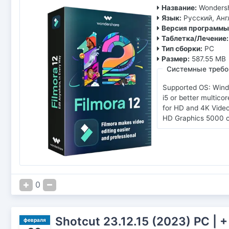
Название:
Wondersh
Язык:
Русский, Анг
Версия программы
Таблетка/Лечение:
Тип сборки:
PC
Размер:
587.55 MB
Системные требо
Supported OS: Wind
i5 or better multic
for HD and 4K Video
HD Graphics 5000 or
0
Shotcut 23.12.15 (2023) PC | +
февраля