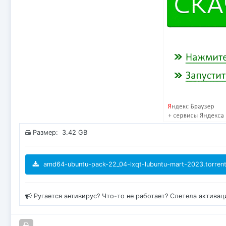
Размер: 3.42 GB
amd64-ubuntu-pack-22_04-lxqt-lubuntu-mart-2023.torren
Ругается антивирус? Что-то не работает? Слетела актива