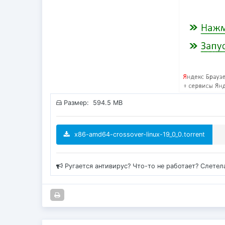
Размер: 594.5 MB
x86-amd64-crossover-linux-19_0_0.torrent
Ругается антивирус? Что-то не работает? Слетел