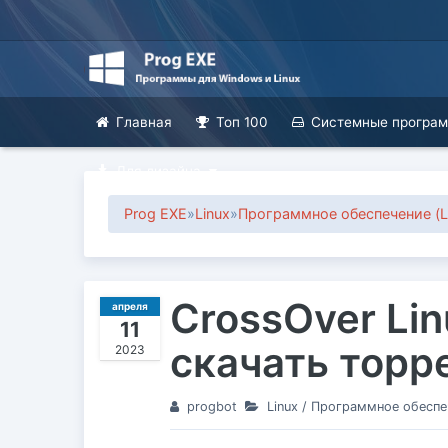
Главная
Топ 100
Системные програ
Для дизайна
Prog EXE
»
Linux
»
Программное обеспечение (Li
CrossOver Lin
апреля
11
скачать торр
2023
progbot
Linux
/
Программное обеспече