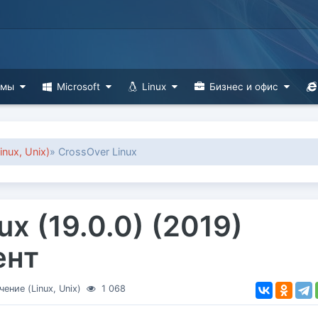
ммы
Microsoft
Linux
Бизнес и офис
nux, Unix)
» CrossOver Linux
ux (19.0.0) (2019)
ент
ние (Linux, Unix)
1 068