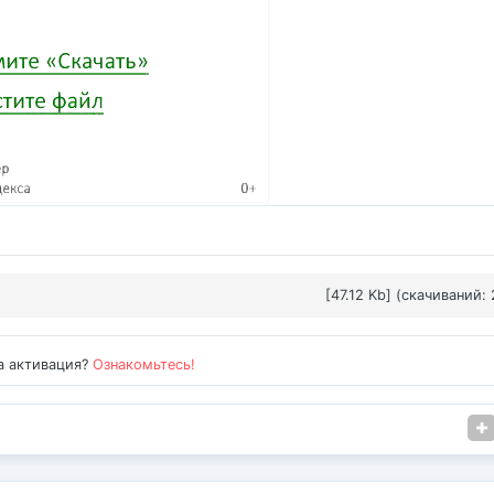
[47.12 Kb] (cкачиваний: 
а активация?
Ознакомьтесь!