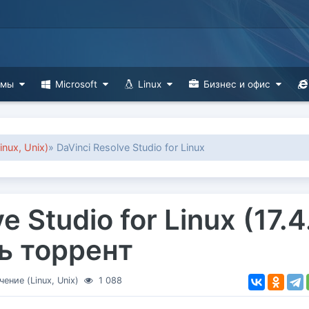
ммы
Microsoft
Linux
Бизнес и офис
nux, Unix)
» DaVinci Resolve Studio for Linux
e Studio for Linux (17.4
ть торрент
ние (Linux, Unix)
1 088