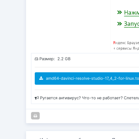
Размер: 2.2 GB
amd64-davinci-resolve-studio-17_4_2-for-linux.to
Ругается антивирус? Что-то не работает? Слетел