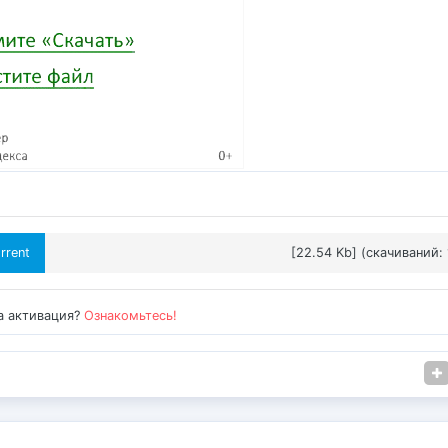
rrent
[22.54 Kb] (cкачиваний: 
а активация?
Ознакомьтесь!