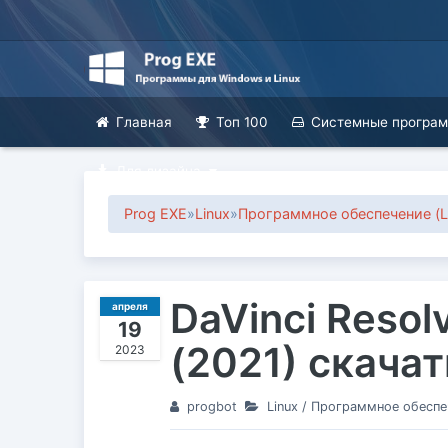
Главная
Топ 100
Системные програ
Для дизайна
Prog EXE
»
Linux
»
Программное обеспечение (Li
DaVinci Resolv
апреля
19
(2021) скача
2023
progbot
Linux
/
Программное обеспече