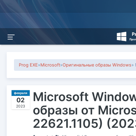
Prog EXE
»
Microsoft
»
Оригинальные образы Windows
»
Microsoft Windo
февраля
02
образы от Micros
2023
22621.1105) (202