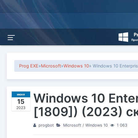
Prog EXE
»
Microsoft
»
Windows 10
» Windows 10 Enterpri
Windows 10 Ente
июня
15
[1809]) (2023) с
2023
progbot
Microsoft
/
Windows 10
1 063