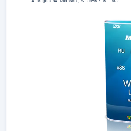
progbot
Microsoft
/
Windows 7
1 402