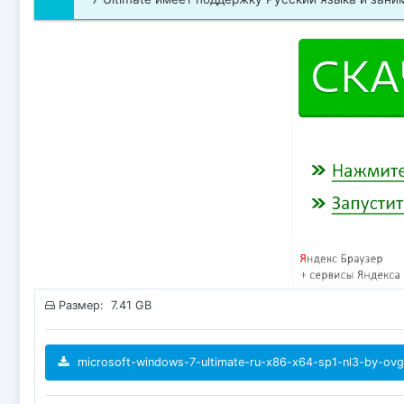
Размер: 7.41 GB
microsoft-windows-7-ultimate-ru-x86-x64-sp1-nl3-by-ovg