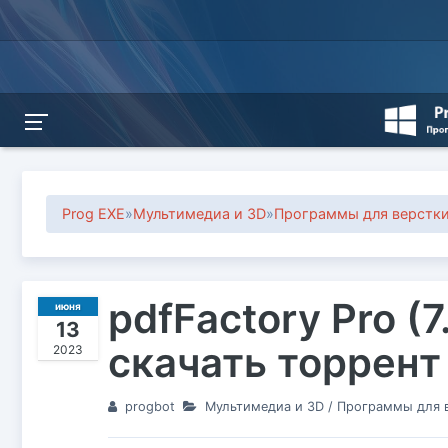
Prog EXE
»
Мультимедиа и 3D
»
Программы для верстки
pdfFactory Pro (7
июня
13
скачать торрент
2023
progbot
Мультимедиа и 3D
/
Программы для в