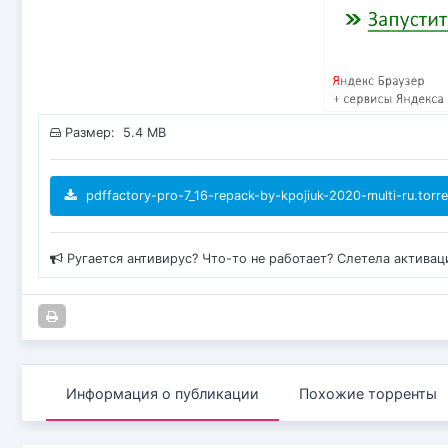
Размер: 5.4 MB
pdffactory-pro-7_16-repack-by-kpojiuk-2020-multi-ru.torre
Ругается антивирус? Что-то не работает? Слетела актива
Информация о публикации
Похожие торренты