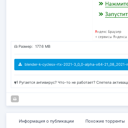
Размер: 177.6 MB
blender-k-cyclesx-rtx-2021-3_0_0-alpha-x64-21_08_2021-mu
Ругается антивирус? Что-то не работает? Слетела актива
Информация о публикации
Похожие торренты