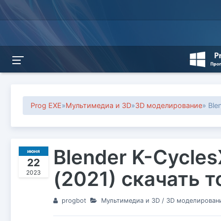
Prog EXE
»
Мультимедиа и 3D
»
3D моделирование
» Ble
Blender K-Cycles
июня
22
(2021) скачать 
2023
progbot
Мультимедиа и 3D
/
3D моделирован