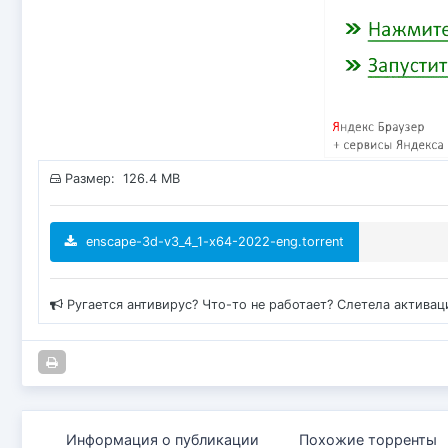
Размер: 126.4 MB
enscape-3d-v3_4_1-x64-2022-eng.torrent
Ругается антивирус? Что-то не работает? Слетела актива
Информация о публикации
Похожие торренты