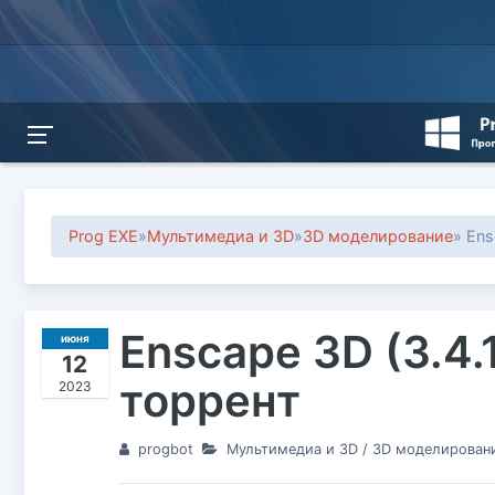
Prog EXE
»
Мультимедиа и 3D
»
3D моделирование
» En
Enscape 3D (3.4.
июня
12
торрент
2023
progbot
Мультимедиа и 3D
/
3D моделирован