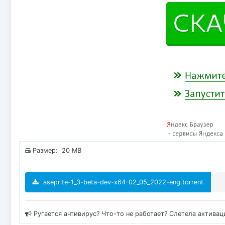
Размер: 20 MB
aseprite-1_3-beta-dev-x64-02_05_2022-eng.torrent
Ругается антивирус? Что-то не работает? Слетела актива