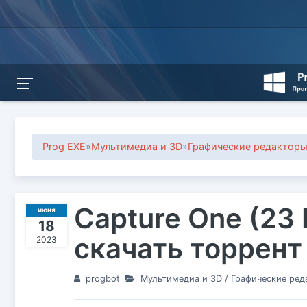
Prog EXE
»
Мультимедиа и 3D
»
Графические редактор
Capture One (23 B
июня
18
скачать торрент
2023
progbot
Мультимедиа и 3D
/
Графические ред