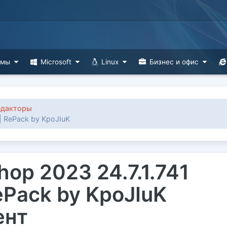
ммы
Microsoft
Linux
Бизнес и офис
едакторы
| RePack by KpoJIuK
op 2023 24.7.1.741
ePack by KpoJIuK
ент