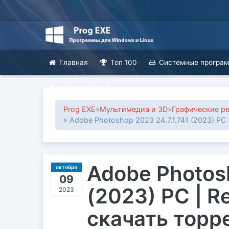
Главная
Топ 100
Системные програ
Для дизайна
Prog EXE
»
Мультимедиа и 3D
»
Графические р
» Adobe Photoshop 2023 24.7.1.741 (2023) PC 
Adobe Photosh
октября
09
(2023) PC | R
2023
скачать торр