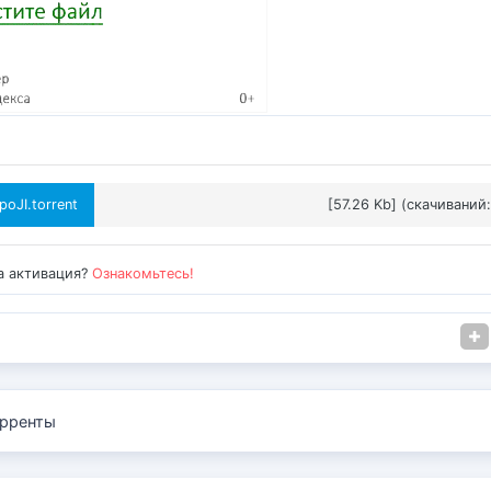
oJI.torrent
[57.26 Kb] (cкачиваний:
а активация?
Ознакомьтесь!
рренты