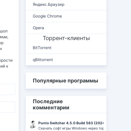
Яндекс.Браузер
Google Chrome
Opera
ошоп
Торрент-клиенты
ями,
op
BitTorrent
и
qBittorrent
орости
ий к
Популярные программы
Последние
комментарии
Punto Switcher 4.5.0 Build 583 (2024) РС | RePack 
Скачать софт игры Windows через торрент Ufrag: пр