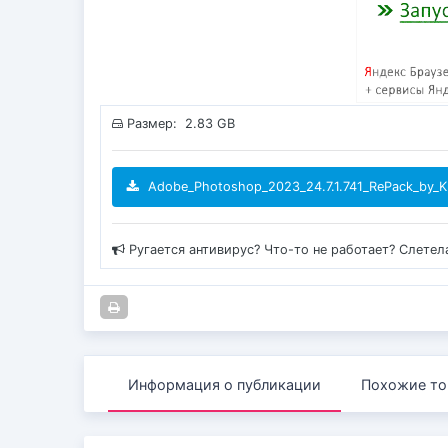
Размер: 2.83 GB
Adobe_Photoshop_2023_24.7.1.741_RePack_by_Kp
Ругается антивирус? Что-то не работает? Слетел
Информация о публикации
Похожие то