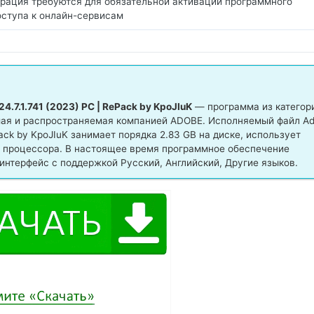
рация требуются для обязательной активации программного
оступа к онлайн-сервисам
.7.1.741 (2023) PC | RePack by KpoJIuK
— программа из категор
мая и распространяемая компанией ADOBE. Исполняемый файл A
Pack by KpoJIuK занимает порядка 2.83 GB на диске, использует
 процессора. В настоящее время программное обеспечение
интерфейс с поддержкой Русский, Английский, Другие языков.