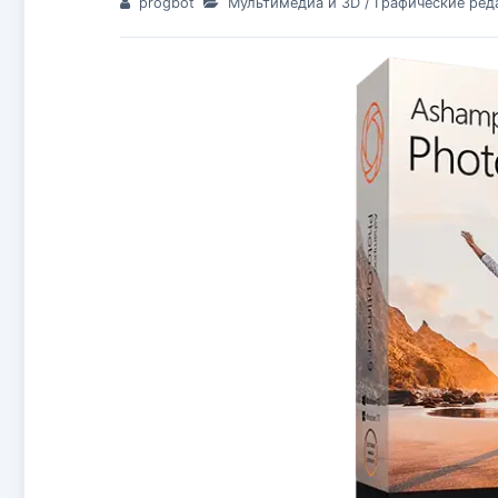
progbot
Мультимедиа и 3D
/
Графические ред