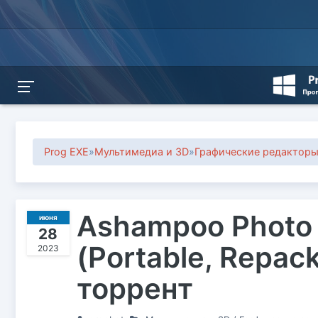
Prog EXE
»
Мультимедиа и 3D
»
Графические редактор
Ashampoo Photo O
июня
28
(Portable, Repac
2023
торрент