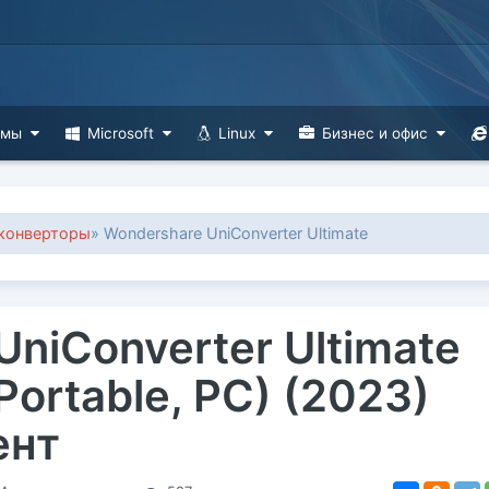
ммы
Microsoft
Linux
Бизнес и офис
 конверторы
» Wondershare UniConverter Ultimate
niConverter Ultimate
(Portable, PC) (2023)
ент