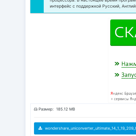
процессора. В настоящее время програм
интерфейс с поддержкой Русский, Англий
Размер: 185.12 MB
wondershare_uniconverter_ultimate_14_1_19_209_h