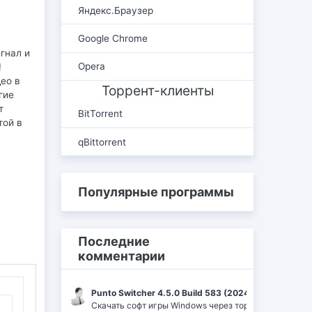
Яндекс.Браузер
Google Chrome
гнал и
Opera
!
ео в
Торрент-клиенты
гие
т
BitTorrent
той в
qBittorrent
Популярные программы
Последние
комментарии
Punto Switcher 4.5.0 Build 583 (2024) РС | RePack 
Скачать софт игры Windows через торрент Ufrag: пр