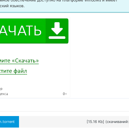
мное обеспечение доступно на платформе Windows и имеет
ский языков.
.torrent
[15.16 Kb] (cкачиваний: