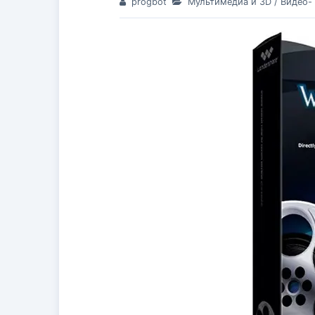
progbot
Мультимедиа и 3D
/
Видео-