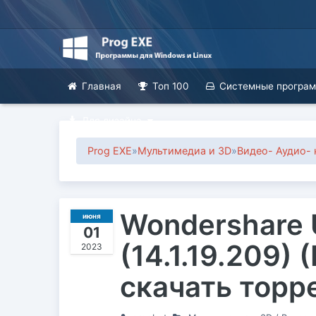
Главная
Топ 100
Системные програ
Для дизайна
Prog EXE
»
Мультимедиа и 3D
»
Видео- Аудио-
Wondershare U
июня
01
(14.1.19.209) 
2023
скачать торр