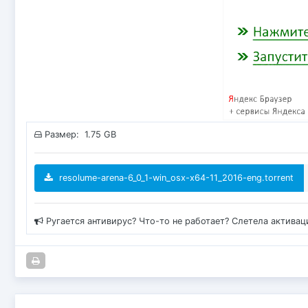
Размер: 1.75 GB
resolume-arena-6_0_1-win_osx-x64-11_2016-eng.torrent
Ругается антивирус? Что-то не работает? Слетела актива