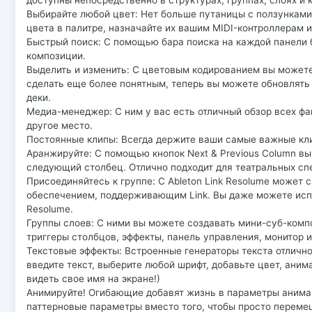
доступны непосредственно в структурах, группах, слоях и 
Выбирайте любой цвет: Нет больше путаницы с ползунками
цвета в палитре, назначайте их вашим MIDI-контроллерам 
Быстрый поиск: С помощью бара поиска на каждой панели 
композиции.
Выделить и изменить: С цветовым кодированием вы можете 
сделать еще более понятным, теперь вы можете обновлять
деки.
Медиа-менеджер: С ним у вас есть отличный обзор всех фа
другое место.
Постоянные клипы: Всегда держите ваши самые важные клип
Аранжируйте: С помощью кнопок Next & Previous Column в
следующий столбец. Отлично подходит для театральных спе
Присоединяйтесь к группе: С Ableton Link Resolume может
обеспечением, поддерживающим Link. Вы даже можете испо
Resolume.
Группы слоев: С ними вы можете создавать мини-суб-комп
триггеры столбцов, эффекты, панель управления, монитор 
Текстовые эффекты: Встроенные генераторы текста отлично
введите текст, выберите любой шрифт, добавьте цвет, аним
видеть свое имя на экране!)
Анимируйте! Огибающие добавят жизнь в параметры анима
паттерновые параметры вместо того, чтобы просто перемещ