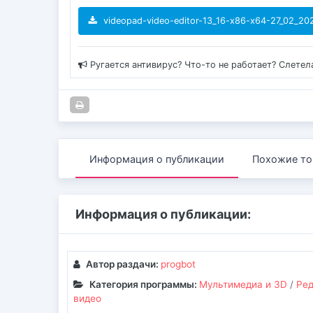
videopad-video-editor-13_16-x86-x64-27_02_202
Ругается антивирус? Что-то не работает? Слетел
Информация о публикации
Похожие то
Информация о публикации:
Автор раздачи:
progbot
Категория программы:
Мультимедиа и 3D
/
Ре
видео