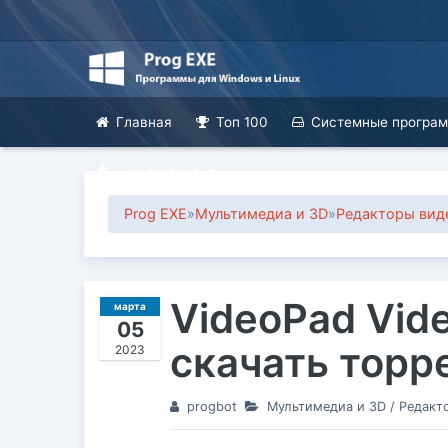
Главная
Топ 100
Системные програ
Для дизайна
Prog EXE
»
Мультимедиа и 3D
»
Редакторы вид
VideoPad Vide
марта
05
скачать торр
2023
progbot
Мультимедиа и 3D
/
Редакт