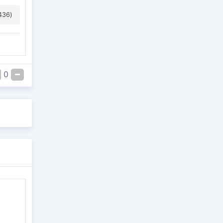
436)
0