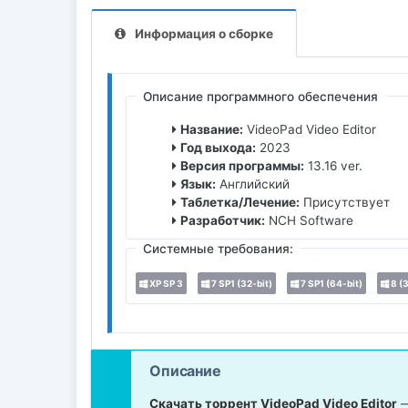
Информация о сборке
Описание программного обеспечения
Название:
VideoPad Video Editor
Год выхода:
2023
Версия программы:
13.16 ver.
Язык:
Английский
Таблетка/Лечение:
Присутствует
Разработчик:
NCH Software
Системные требования:
XP SP 3
7 SP1 (32-bit)
7 SP1 (64-bit)
8 (3
Описание
Скачать торрент VideoPad Video Editor
—