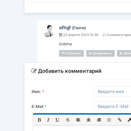
afhgf
(
Гости
)
23 апреля 2023 10:38
0 комментари
bobma
Ответить
Цитировать
Жал
Добавить комментарий
Имя:
*
E-Mail
*