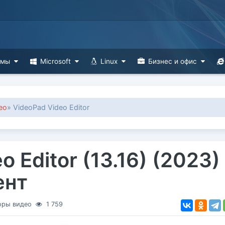
ммы
Microsoft
Linux
Бизнес и офис
ео
» VideoPad Video Editor
o Editor (13.16) (2023)
ент
оры видео
1 759