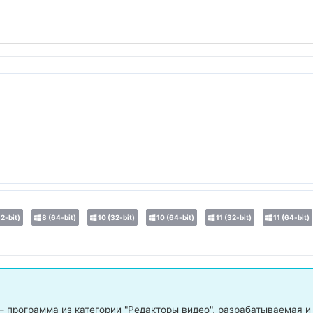
2-bit)
8 (64-bit)
10 (32-bit)
10 (64-bit)
11 (32-bit)
11 (64-bit)
 программа из категории "Редакторы видео", разрабатываемая и