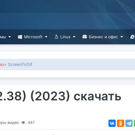
ммы
Microsoft
Linux
Бизнес и офис
ео
» ScreenToGif
2.38) (2023) скачать
оры видео
447