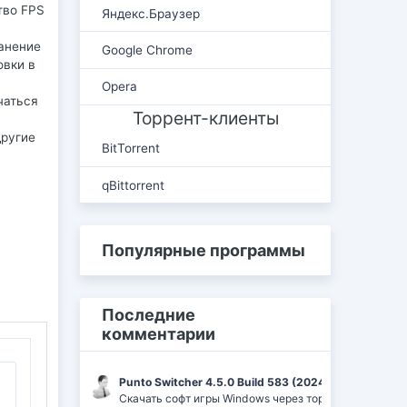
тво FPS
Яндекс.Браузер
анение
Google Chrome
овки в
Opera
чаться
Торрент-клиенты
другие
BitTorrent
qBittorrent
Популярные программы
Последние
комментарии
Punto Switcher 4.5.0 Build 583 (2024) РС | RePack 
Скачать софт игры Windows через торрент Ufrag: пр