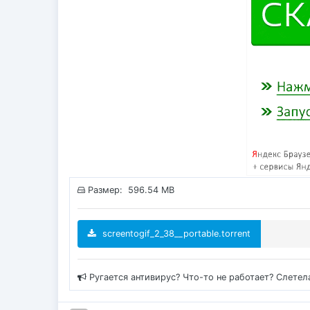
Размер: 596.54 MB
screentogif_2_38__portable.torrent
Ругается антивирус? Что-то не работает? Слетел