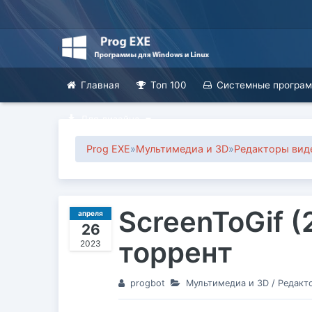
Главная
Топ 100
Системные програ
Для дизайна
Prog EXE
»
Мультимедиа и 3D
»
Редакторы вид
ScreenToGif (
апреля
26
торрент
2023
progbot
Мультимедиа и 3D
/
Редакт