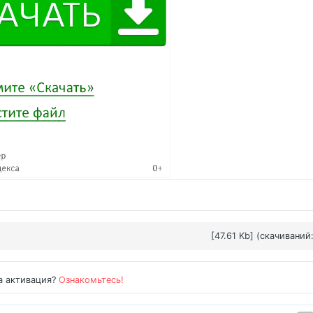
[47.61 Kb] (cкачиваний:
а активация?
Ознакомьтесь!