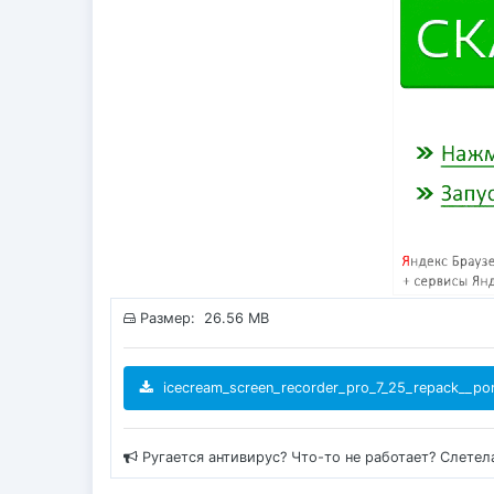
Размер: 26.56 MB
icecream_screen_recorder_pro_7_25_repack__por
Ругается антивирус? Что-то не работает? Слетел