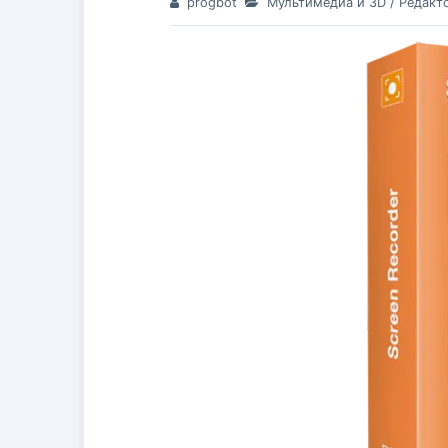
progbot
Мультимедиа и 3D
/
Редакт