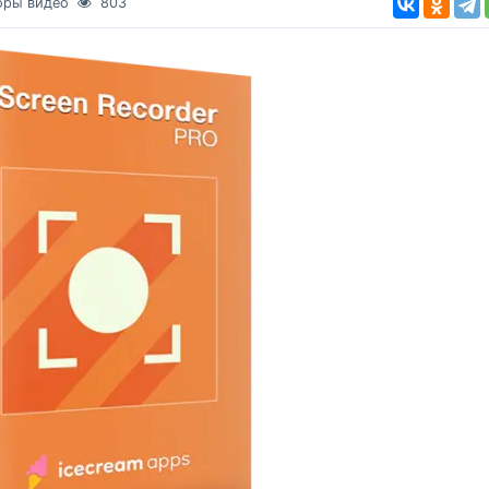
оры видео
803