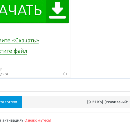
ta.torrent
[9.21 Kb] (cкачиваний: 
а активация?
Ознакомьтесь!