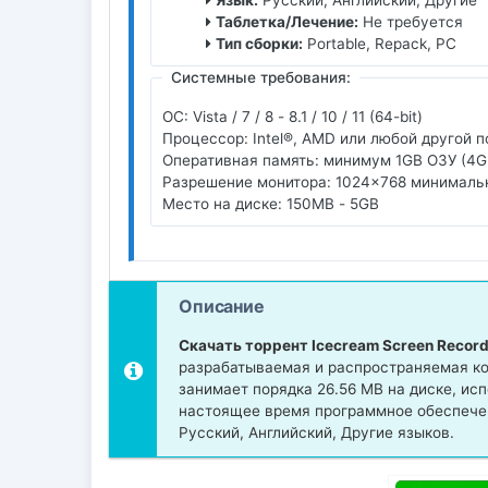
Язык:
Русский, Английский, Другие
Таблетка/Лечение:
Не требуется
Тип сборки:
Portable, Repack, PC
Системные требования:
ОС: Vista / 7 / 8 - 8.1 / 10 / 11 (64-bit)
Процессор: Intel®, AMD или любой другой 
Оперативная память: минимум 1GB ОЗУ (4G
Разрешение монитора: 1024x768 минималь
Место на диске: 150MB - 5GB
Описание
Скачать торрент Icecream Screen Recor
разрабатываемая и распространяемая ко
занимает порядка 26.56 MB на диске, ис
настоящее время программное обеспечен
Русский, Английский, Другие языков.