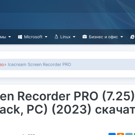
ммы
Microsoft
Linux
Бизнес и офис
ео
» Icecream Screen Recorder PRO
en Recorder PRO (7.25
pack, PC) (2023) скача