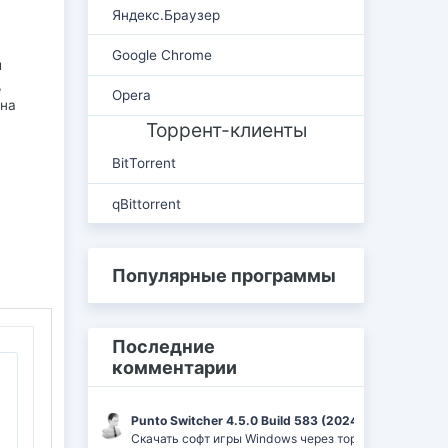
Яндекс.Браузер
Google Chrome
и
,
Opera
ана
Торрент-клиенты
BitTorrent
qBittorrent
Популярные программы
Последние
комментарии
Punto Switcher 4.5.0 Build 583 (2024) РС | RePack 
Скачать софт игры Windows через торрент Ufrag: пр