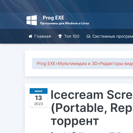
Главная
Топ 100
Системные програ
Для дизайна
Prog EXE
»
Мультимедиа и 3D
»
Редакторы вид
Icecream Scre
июня
13
(Portable, Re
2023
торрент