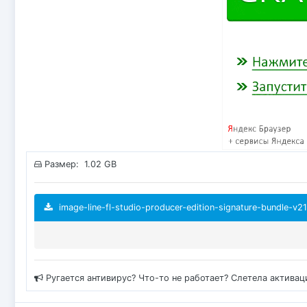
Размер: 1.02 GB
image-line-fl-studio-producer-edition-signature-bundle-v
Ругается антивирус? Что-то не работает? Слетела актива