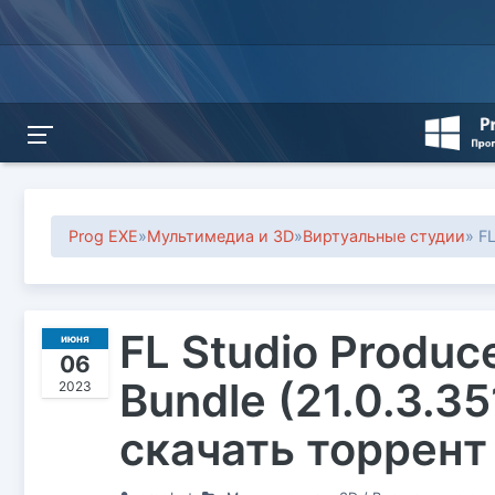
Prog EXE
»
Мультимедиа и 3D
»
Виртуальные студии
» FL
FL Studio Produce
июня
06
Bundle (21.0.3.3
2023
скачать торрент