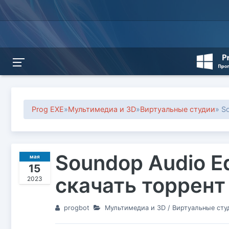
Prog EXE
»
Мультимедиа и 3D
»
Виртуальные студии
» S
Soundop Audio Edi
мая
15
скачать торрент
2023
progbot
Мультимедиа и 3D
/
Виртуальные сту