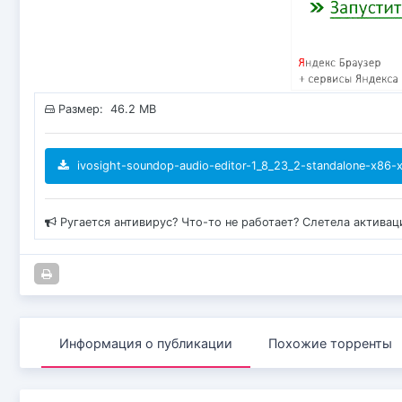
Размер: 46.2 MB
ivosight-soundop-audio-editor-1_8_23_2-standalone-x86-x
Ругается антивирус? Что-то не работает? Слетела актива
Информация о публикации
Похожие торренты