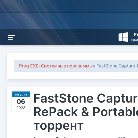
Prog EXE
»
Системные программы
» FastStone Capture 
FastStone Captur
августа
06
RePack & Portabl
2023
торрент