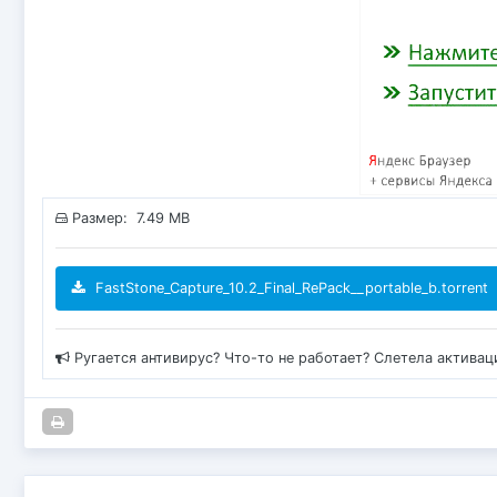
Размер: 7.49 MB
FastStone_Capture_10.2_Final_RePack__portable_b.torrent
Ругается антивирус? Что-то не работает? Слетела актива