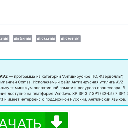
2-bit)
8 (64-bit)
10 (32-bit)
10 (64-bit)
 AVZ
— программа из категории "Антивирусное ПО, Фаерволлы",
омпанией Comss. Исполняемый файл Антивирусная утилита AVZ
пользует минимум оперативной памяти и ресурсов процессора. В
е доступно на платформе Windows XP SP 3 7 SP1 (32-bit) 7 SP1 
(64-bit) и имеет интерфейс с поддержкой Русский, Английский языков.