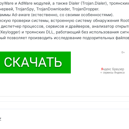
Ware и AdWare модулей, а также Dialer (Trojan.Dialer), троянских
рвей, TrojanSpy, TrojanDownloader, TrojanDropper.
раммы Ad-aware (естественно, со своими особенностями).
скую проверки системы, встроенную систему обнаружения Rootk
 диспетчер процессов, сервисов и драйверов, анализатор откры
Keylogger) и троянских DLL, работающий без использования сигн
рый позволяет производить исследование подозрительных файлов
Z