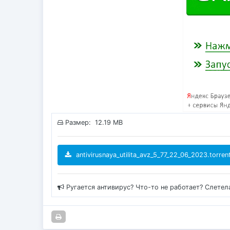
Размер: 12.19 MB
antivirusnaya_utilita_avz_5_77_22_06_2023.torren
Ругается антивирус? Что-то не работает? Слетел