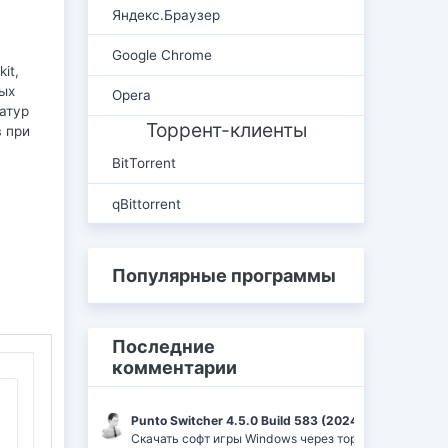
Яндекс.Браузер
Google Chrome
it,
тых
Opera
атур
Торрент-клиенты
 при
BitTorrent
qBittorrent
Популярные программы
Последние
комментарии
Punto Switcher 4.5.0 Build 583 (2024) РС | RePack 
Скачать софт игры Windows через торрент Ufrag: пр