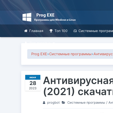
Главная
Топ 100
Системные програ
Для дизайна
Prog EXE
»
Системные программы
»
Антивирус
Антивирусная
июня
28
(2021) скача
2023
progbot
Системные программы
/
Ан