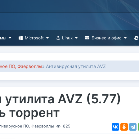
ммы
Microsoft
Linux
Бизнес и офис
ное ПО, Фаерволлы
» Антивирусная утилита AVZ
 утилита AVZ (5.77)
ть торрент
тивирусное ПО, Фаерволлы
825