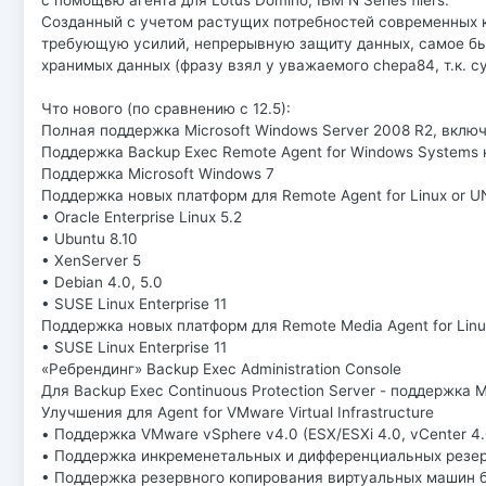
с помощью агента для Lotus Domino, IBM N Series filers.
Созданный с учетом растущих потребностей современных к
требующую усилий, непрерывную защиту данных, самое быс
хранимых данных (фразу взял у уважаемого chepa84, т.к. с
Что нового (по сравнению с 12.5):
Полная поддержка Microsoft Windows Server 2008 R2, включ
Поддержка Backup Exec Remote Agent for Windows Systems н
Поддержка Microsoft Windows 7
Поддержка новых платформ для Remote Agent for Linux or UN
• Oracle Enterprise Linux 5.2
• Ubuntu 8.10
• XenServer 5
• Debian 4.0, 5.0
• SUSE Linux Enterprise 11
Поддержка новых платформ для Remote Media Agent for Linu
• SUSE Linux Enterprise 11
«Ребрендинг» Backup Exec Administration Console
Для Backup Exec Continuous Protection Server - поддержка M
Улучшения для Agent for VMware Virtual Infrastructure
• Поддержка VMware vSphere v4.0 (ESX/ESXi 4.0, vCenter 4.0,
• Поддержка инкременетальных и дифференциальных резерв
• Поддержка резервного копирования виртуальных машин б