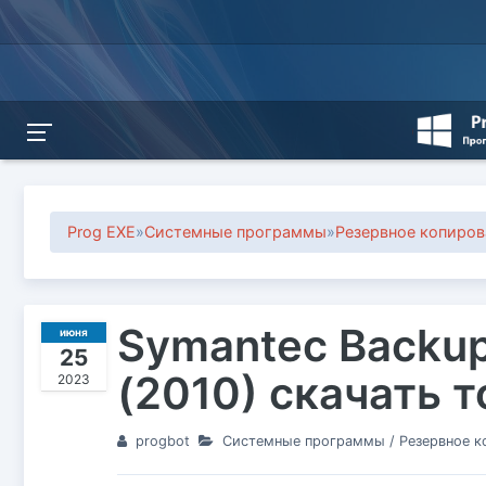
Prog EXE
»
Системные программы
»
Резервное копиров
Symantec Backup
июня
25
(2010) скачать 
2023
progbot
Системные программы
/
Резервное к