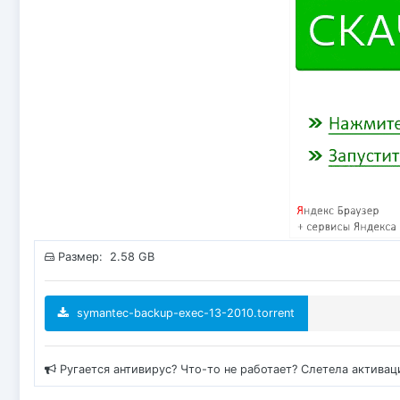
Размер: 2.58 GB
symantec-backup-exec-13-2010.torrent
Ругается антивирус? Что-то не работает? Слетела актива