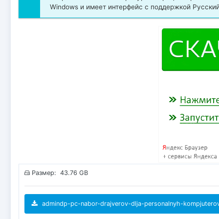
Windows и имеет интерфейс с поддержкой Русский
Размер: 43.76 GB
admindp-pc-nabor-drajverov-dlja-personalnyh-kompjuterov