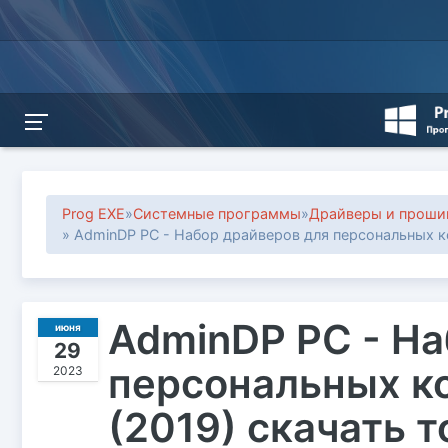
Prog EXE
»
Системные программы
»
Драйверы и проши
» AdminDP PC - Набор драйверов для персональных 
AdminDP PC - На
июня
29
персональных ко
2023
(2019) скачать 