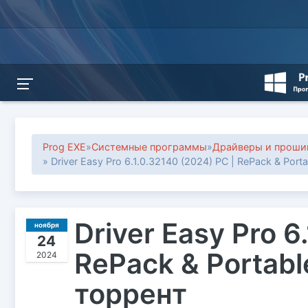
Prog EXE
»
Системные программы
»
Драйверы и проши
» Driver Easy Pro 6.1.0.32140 (2024) РС | RePack & Por
Driver Easy Pro 6
ноября
24
RePack & Portab
2024
торрент