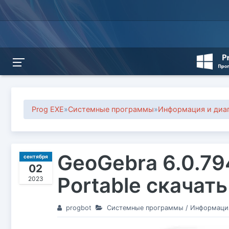
Prog EXE
»
Системные программы
»
Информация и диа
GeoGebra 6.0.794
сентября
02
Portable скачат
2023
progbot
Системные программы
/
Информация