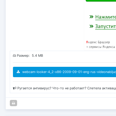
Размер: 5.4 MB
webcam-looker-4_2-x86-2009-09-01-eng-rus-videonabljuden
Ругается антивирус? Что-то не работает? Слетела актива