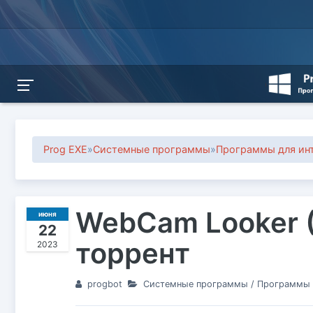
Prog EXE
»
Системные программы
»
Программы для инт
WebCam Looker (
июня
22
торрент
2023
progbot
Системные программы
/
Программы д