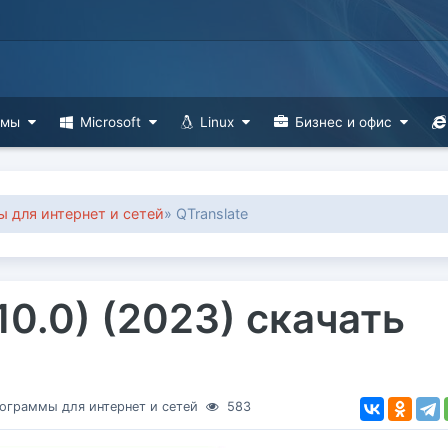
ммы
Microsoft
Linux
Бизнес и офис
 для интернет и сетей
» QTranslate
.10.0) (2023) скачать
ограммы для интернет и сетей
583