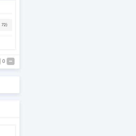
 72)
0