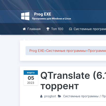
Главная
Топ 100
Системные програ
Для дизайна
Prog EXE
»
Системные программы
»
Программы
QTranslate (6
марта
05
торрент
2023
progbot
Системные программы
/
Пр