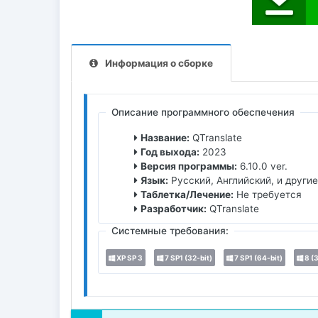
Информация о сборке
Описание программного обеспечения
Название:
QTranslate
Год выхода:
2023
Версия программы:
6.10.0 ver.
Язык:
Русский, Английский, и другие
Таблетка/Лечение:
Не требуется
Разработчик:
QTranslate
Системные требования:
XP SP 3
7 SP1 (32-bit)
7 SP1 (64-bit)
8 (3