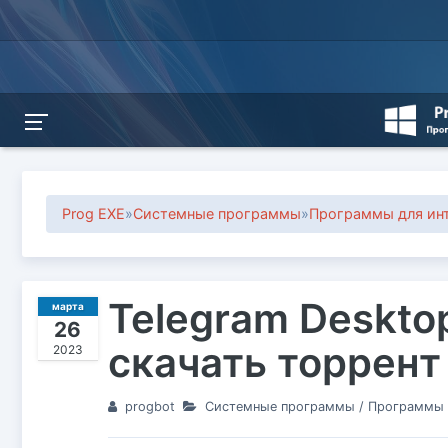
Prog EXE
»
Системные программы
»
Программы для инт
Telegram Desktop 
марта
26
скачать торрент
2023
progbot
Системные программы
/
Программы д