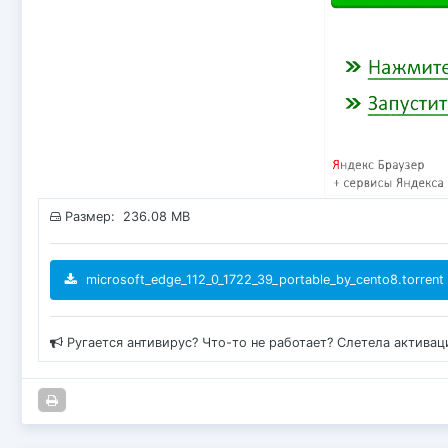
Размер: 236.08 MB
microsoft_edge_112_0_1722_39_portable_by_cento8.torrent
Ругается антивирус? Что-то не работает? Слетела актива