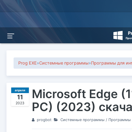
Prog EXE
»
Системные программы
»
Программы для инт
Microsoft Edge (1
апреля
11
PC) (2023) скач
2023
progbot
Системные программы
/
Программы д