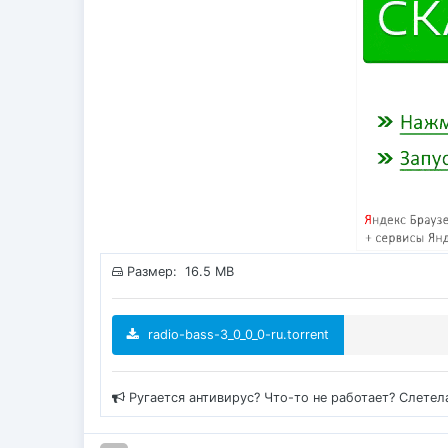
Размер: 16.5 MB
radio-bass-3_0_0_0-ru.torrent
Ругается антивирус? Что-то не работает? Слетел