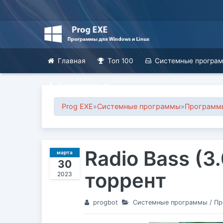
Главная
Топ 100
Системные програ
Для дизайна
Prog EXE
»
Системные программы
»
Программы
Radio Bass (3
марта
30
торрент
2023
progbot
Системные программы
/
Пр