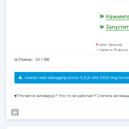
Размер: 55.1 MB
charles-web-debugging-proxy-4_5_6-x64-2020-eng.torren
Ругается антивирус? Что-то не работает? Слетела актива