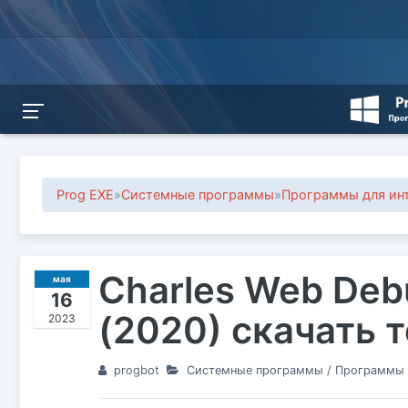
Prog EXE
»
Системные программы
»
Программы для инт
Charles Web Debu
мая
16
(2020) скачать 
2023
progbot
Системные программы
/
Программы д