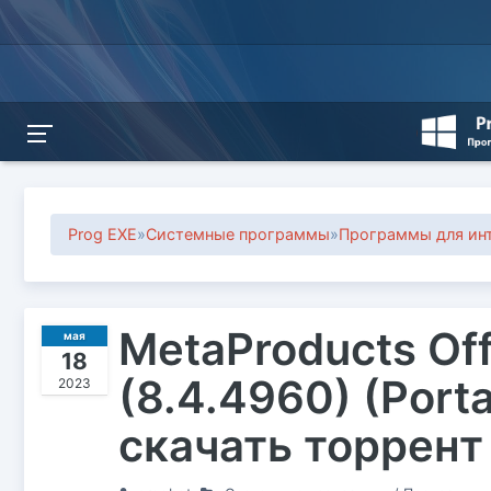
Prog EXE
»
Системные программы
»
Программы для инт
MetaProducts Offl
мая
18
(8.4.4960) (Port
2023
скачать торрент