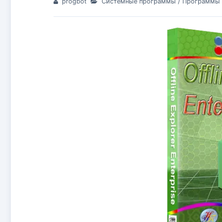
progbot
Системные программы
/
Программы д