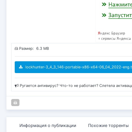
Размер: 6.3 MB
lockhunter-3_4_3_146-portable-x86-x64-06_04_2022-eng.t
Ругается антивирус? Что-то не работает? Слетела актива
Информация о публикации
Похожие торренты