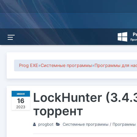
Prog EXE
»
Системные программы
»
Программы для на
LockHunter (3.4.
июня
16
торрент
2023
progbot
Системные программы
/
Программы 