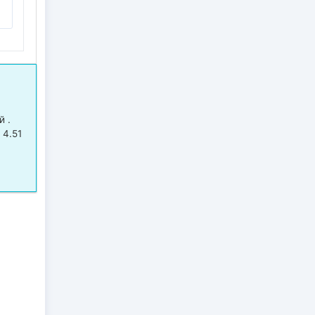
й .
 4.51