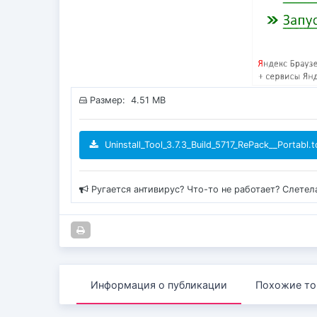
Размер: 4.51 MB
Uninstall_Tool_3.7.3_Build_5717_RePack__Portabl.t
Ругается антивирус? Что-то не работает? Слетел
Информация о публикации
Похожие то