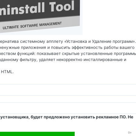
рнатива системному апплету «Установка и Удаление программ».
 ненужные приложения и повысить эффективность работы вашего
личеством функций: показывает скрытые установленные программы
аданному фильтру, удаляет некорректно инсталлированные и
в HTML.
е установщика, будет предложено установить рекламное ПО. Не