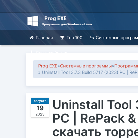
Главная
Топ 100
Системные програ
Для дизайна
Prog EXE
»
Системные программы
»
Программы
» Uninstall Tool 3.7.3 Build 5717 (2023) PC | R
Uninstall Tool
августа
19
PC | RePack &
2023
скачать торр