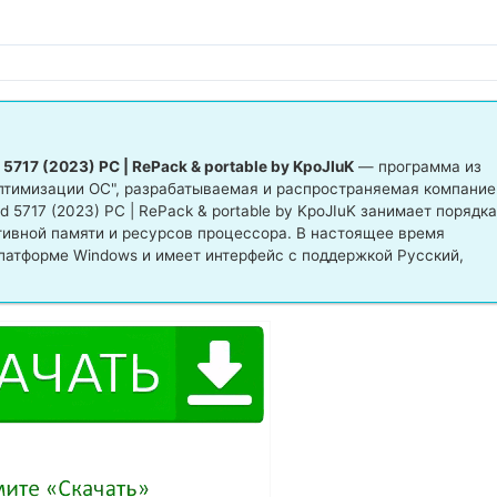
d 5717 (2023) PC | RePack & portable by KpoJIuK
— программа из
птимизации ОС", разрабатываемая и распространяемая компание
ld 5717 (2023) PC | RePack & portable by KpoJIuK занимает порядка
тивной памяти и ресурсов процессора. В настоящее время
латформе Windows и имеет интерфейс с поддержкой Русский,