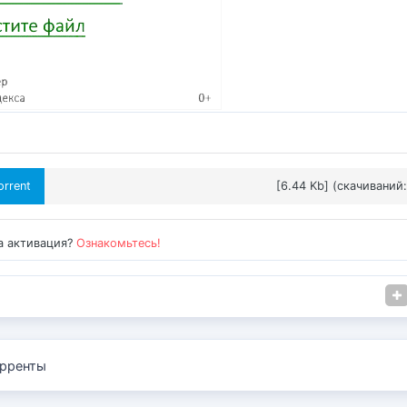
orrent
[6.44 Kb] (cкачиваний:
а активация?
Ознакомьтесь!
рренты