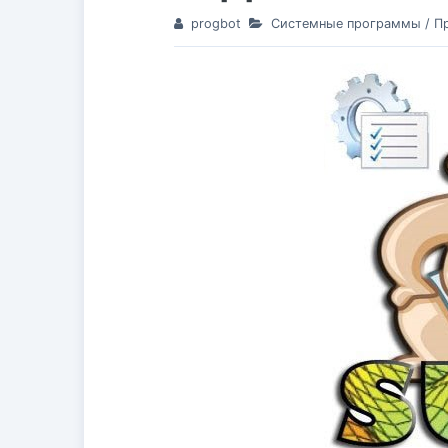
progbot
Системные программы
/
П