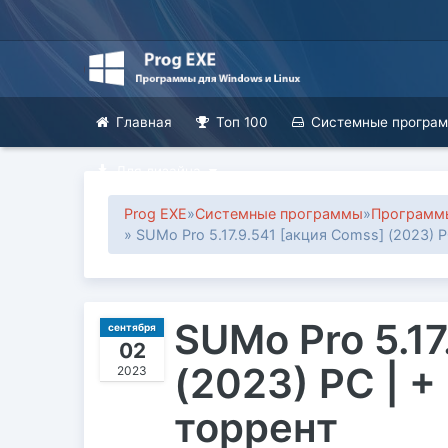
Главная
Топ 100
Системные програ
Для дизайна
Prog EXE
»
Системные программы
»
Программы
» SUMo Pro 5.17.9.541 [акция Comss] (2023) PC
SUMo Pro 5.17
сентября
02
(2023) PC | +
2023
торрент