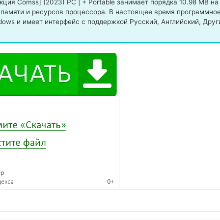
кция Comss] (2023) PC | + Portable занимает порядка 10.98 MB на
 памяти и ресурсов процессора. В настоящее время программно
ows и имеет интерфейс с поддержкой Русский, Английский, Друг