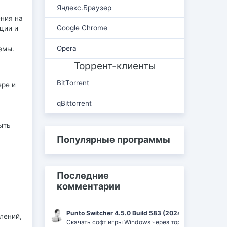
Яндекс.Браузер
ения на
Google Chrome
ции и
Opera
емы.
Торрент-клиенты
BitTorrent
ере и
qBittorrent
ыть
Популярные программы
Последние
комментарии
Punto Switcher 4.5.0 Build 583 (2024) РС | RePack 
лений,
Скачать софт игры Windows через торрент Ufrag: пр