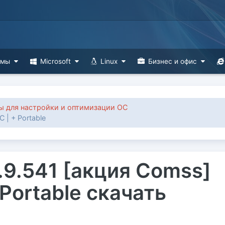
ммы
Microsoft
Linux
Бизнес и офис
 для настройки и оптимизации ОС
 | + Portable
.9.541 [акция Comss]
 Portable скачать