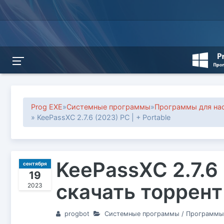
Prog EXE
»
Системные программы
»
Программы для на
» KeePassXC 2.7.6 (2023) PC | + Portable
KeePassXC 2.7.6 
сентября
19
скачать торрент
2023
progbot
Системные программы
/
Программы 