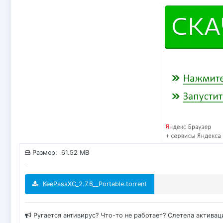
Размер: 61.52 MB
KeePassXC_2.7.6__Portable.torrent
Ругается антивирус? Что-то не работает? Слетела актива