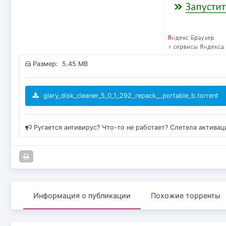
Размер: 5.45 MB
glary_disk_cleaner_5_0_1_292_repack__portable_b.torrent
Ругается антивирус? Что-то не работает? Слетела актива
Информация о публикации
Похожие торренты