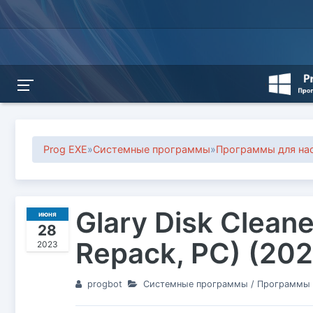
Prog EXE
»
Системные программы
»
Программы для на
Glary Disk Cleane
июня
28
Repack, PC) (20
2023
progbot
Системные программы
/
Программы 