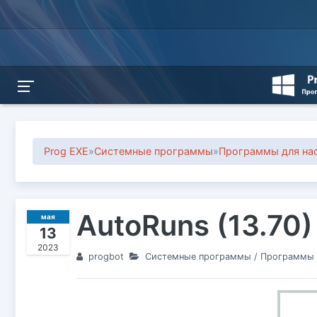
Prog EXE
»
Системные программы
»
Программы для на
AutoRuns (13.70)
мая
13
2023
progbot
Системные программы
/
Программы 