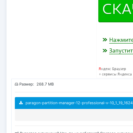
Размер: 268.7 MB
paragon-partition-manager-12-professional-v-10_1_19_16240