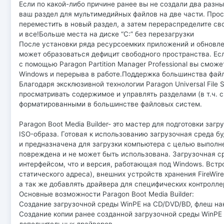
Если по какой-либо причине ранее вы не создали два разны
ваш раздел для мультимедийных файлов на две части. Прос
переместить в новый раздел, а затем перераспределите св
и все!Больше места на диске “C:” без перезагрузки
После установки ряда ресурсоемких приложений и обновл
может образоваться дефицит свободного пространства. Есл
с помощью Paragon Partition Manager Professional вы смож
Windows и перерыва в работе.Поддержка большинства фай
Благодаря эксклюзивной технологии Paragon Universal File 
просматривать содержимое и управлять разделами (в т.ч. 
форматированными в большинстве файловых систем.
Paragon Boot Media Builder- это мастер для подготовки за
ISO-образа. Готовая к использованию загрузочная среда б
и предназначена для загрузки компьютера с целью выполн
повреждена и не может быть использована. Загрузочная с
интерфейсом, что и версия, работающая под Windows. Встр
статического адреса), внешних устройств хранения FireWir
а так же добавлять драйвера для специфических контролле
Основные возможности Paragon Boot Media Builder:
Создание загрузочной среды WinPE на CD/DVD/BD, флеш нак
Создание копии ранее созданной загрузочной среды WinPE