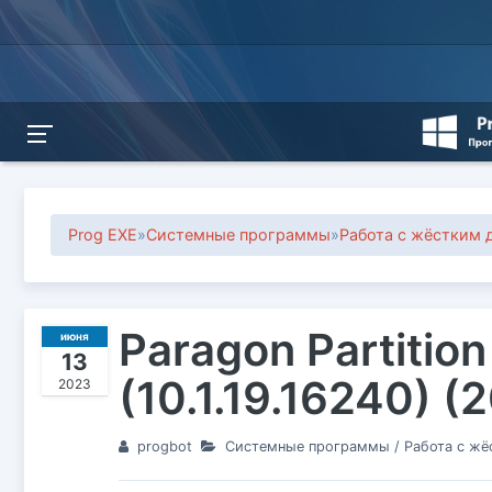
Prog EXE
»
Системные программы
»
Работа с жёстким 
Paragon Partition
июня
13
(10.1.19.16240) 
2023
progbot
Системные программы
/
Работа с ж