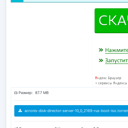
Размер: 87.7 MB
acronis-disk-director-server-10_0_2169-rus-boot-iso.torren