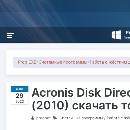
Prog EXE
»
Системные программы
»
Работа с жёстким 
Acronis Disk Dir
июня
29
(2010) скачать 
2023
progbot
Системные программы
/
Работа с ж