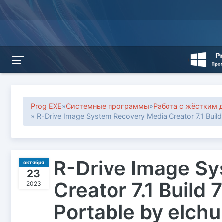
Prog EXE
»
Системные программы
»
Работа с жёстким 
» R-Drive Image System Recovery Media Creator 7.1 Buil
R-Drive Image S
октября
23
Creator 7.1 Build
2023
Portable by elch