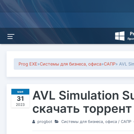
Prog EXE
»
Системы для бизнеса, офиса
»
САПР
» AVL Sim
AVL Simulation S
мая
31
скачать торрент
2023
progbot
Системы для бизнеса, офиса
/
САПР