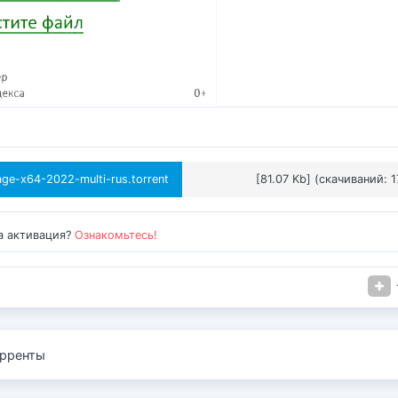
ge-x64-2022-multi-rus.torrent
[81.07 Kb] (cкачиваний: 1
а активация?
Ознакомьтесь!
рренты