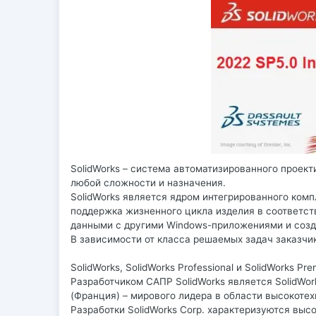
SolidWorks – система автоматизированного проект
любой сложности и назначения.
SolidWorks является ядром интегрированного ком
поддержка жизненного цикла изделия в соответс
данными с другими Windows-приложениями и созд
В зависимости от класса решаемых задач заказчи
SolidWorks, SolidWorks Professional и SolidWorks Pr
Разработчиком САПР SolidWorks является SolidWor
(Франция) – мирового лидера в области высокоте
Разработки SolidWorks Corp. характеризуются выс