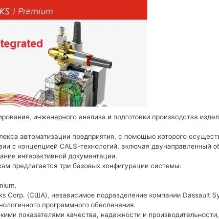
ирования, инженерного анализа и подготовки производства изде
плекса автоматизации предприятия, с помощью которого осущест
твии с концепцией CALS-технологий, включая двунаправленный о
ание интерактивной документации.
кам предлагается три базовых конфигурации системы:
emium.
ks Corp. (США), независимое подразделение компании Dassault S
хнологичного программного обеспечения.
окими показателями качества, надежности и производительности,