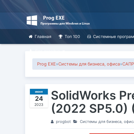
Главная
Топ 100
Системные програ
Для дизайна
Prog EXE
»
Системы для бизнеса, офиса
»
САПР
SolidWorks Pr
июня
24
(2022 SP5.0) 
2023
progbot
Системы для бизнеса, офис