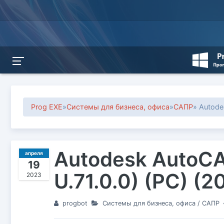
Prog EXE
»
Системы для бизнеса, офиса
»
САПР
» Autod
Autodesk AutoCAD
апреля
19
U.71.0.0) (PC) (
2023
progbot
Системы для бизнеса, офиса
/
САПР