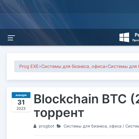
Prog EXE
»
Системы для бизнеса, офиса
»
Системы для 
Blockchain BTC (
января
31
торрент
2023
progbot
Системы для бизнеса, офиса
/
Систем